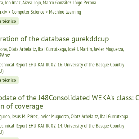
ta, Jon Imaz, Aizea Lojo, Marco González, Iñigo Perona
rxiv > Computer Science > Machine Learning
e técnico
ration of the database gurekddcup
ona, Olatz Arbelaitz, Ibai Gurrutxaga, José I. Martín, Javier Muguerza,
 Pérez
echnical Report EHU-KAT-IK-02-16, University of the Basque Country
U)
e técnico
pdate of the J48Consolidated WEKA's class: 
on of coverage
guren, Jesús M. Pérez, Javier Muguerza, Olatz Arbelaitz, Ibai Gurrutxaga
echnical Report EHU-KAT-IK-02-14, University of the Basque Country
U)