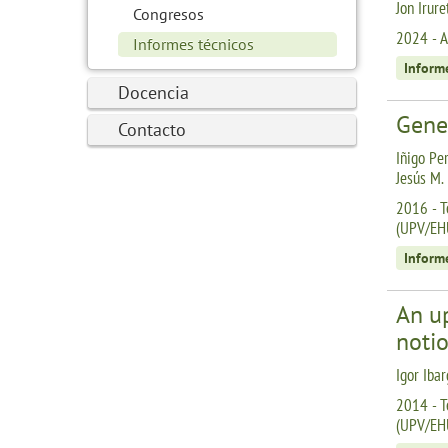
Jon Irure
Congresos
2024 - A
Informes técnicos
Inform
Docencia
Gene
Contacto
Iñigo Per
Jesús M.
2016 - T
(UPV/EH
Inform
An u
noti
Igor Ibar
2014 - T
(UPV/EH