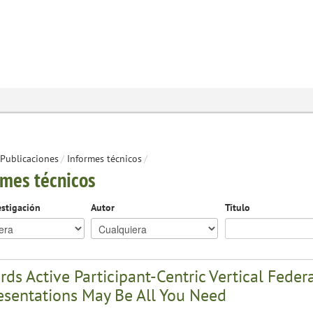
Publicaciones
/
Informes técnicos
/
rmes técnicos
estigación
Autor
Título
ds Active Participant-Centric Vertical Fede
esentations May Be All You Need