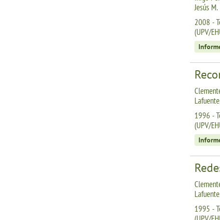
Jesús M.
2008 - T
(UPV/EH
Inform
Reco
Clemente
Lafuente
1996 - T
(UPV/EH
Inform
Redes
Clemente
Lafuente,
1995 - T
(UPV/EH