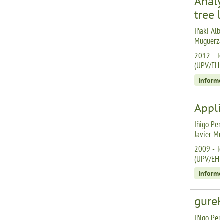
Analy
tree 
Iñaki Alb
Muguerza
2012 - T
(UPV/EH
Inform
Appli
Iñigo Per
Javier M
2009 - T
(UPV/EH
Inform
gure
Iñigo Per