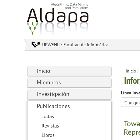
UPV/EHU · Facultad de informática
Inicio
Inicio
/
Info
Miembros
Línea inv
Investigación
Publicaciones
Todas
Towar
Revistas
Repr
Libros