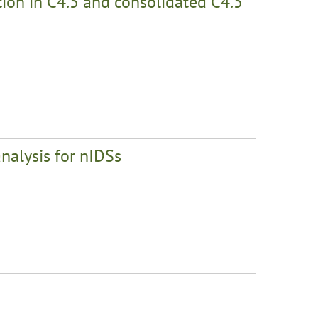
ution in C4.5 and consolidated C4.5
analysis for nIDSs