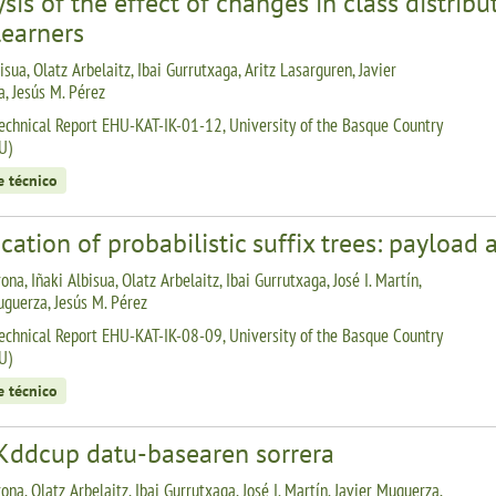
sis of the effect of changes in class distrib
learners
isua, Olatz Arbelaitz, Ibai Gurrutxaga, Aritz Lasarguren, Javier
, Jesús M. Pérez
echnical Report EHU-KAT-IK-01-12, University of the Basque Country
U)
e técnico
cation of probabilistic suffix trees: payload 
ona, Iñaki Albisua, Olatz Arbelaitz, Ibai Gurrutxaga, José I. Martín,
uguerza, Jesús M. Pérez
echnical Report EHU-KAT-IK-08-09, University of the Basque Country
U)
e técnico
Kddcup datu-basearen sorrera
ona, Olatz Arbelaitz, Ibai Gurrutxaga, José I. Martín, Javier Muguerza,