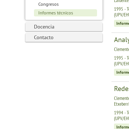
Lafuente,
Congresos
1995 - T
Informes técnicos
(UPV/EH
Inform
Docencia
Contacto
Analy
Clemente
1995 - T
(UPV/EH
Inform
Redes
Clemente
Etxeberr
1994 - T
(UPV/EH
Inform