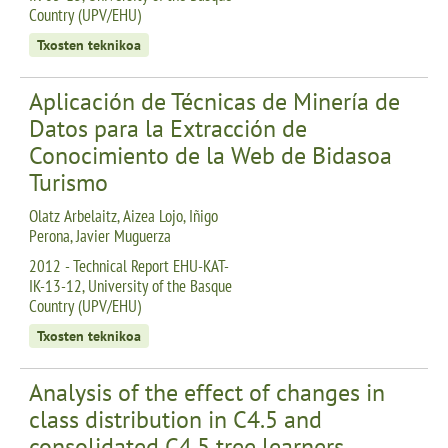
Country (UPV/EHU)
Txosten teknikoa
Aplicación de Técnicas de Minería de
Datos para la Extracción de
Conocimiento de la Web de Bidasoa
Turismo
Olatz Arbelaitz, Aizea Lojo, Iñigo
Perona, Javier Muguerza
2012 - Technical Report EHU-KAT-
IK-13-12, University of the Basque
Country (UPV/EHU)
Txosten teknikoa
Analysis of the effect of changes in
class distribution in C4.5 and
consolidated C4.5 tree learners