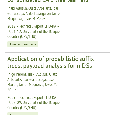
Iñaki Albisua, Olatz Arbelaitz, Ibai
Gurrutxaga, Aritz Lasarguren, Javier
Muguerza, Jesús M. Pérez
2012 - Technical Report EHU-KAT-
IK-01-12, University of the Basque
Country (UPV/EHU)
Txosten teknikoa
Application of probabilistic suffix
trees: payload analysis for nIDSs
Iñigo Perona, Iñaki Albisua, Olatz
Arbelaitz, Ibai Gurrutxaga, José I.
Martín, Javier Muguerza, Jesús M.
Pérez
2009 - Technical Report EHU-KAT-
IK-08-09, University of the Basque
Country (UPV/EHU)