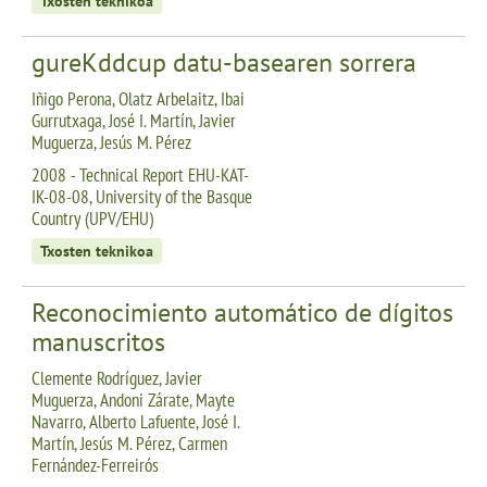
Txosten teknikoa
gureKddcup datu-basearen sorrera
Iñigo Perona, Olatz Arbelaitz, Ibai
Gurrutxaga, José I. Martín, Javier
Muguerza, Jesús M. Pérez
2008 - Technical Report EHU-KAT-
IK-08-08, University of the Basque
Country (UPV/EHU)
Txosten teknikoa
Reconocimiento automático de dígitos
manuscritos
Clemente Rodríguez, Javier
Muguerza, Andoni Zárate, Mayte
Navarro, Alberto Lafuente, José I.
Martín, Jesús M. Pérez, Carmen
Fernández-Ferreirós