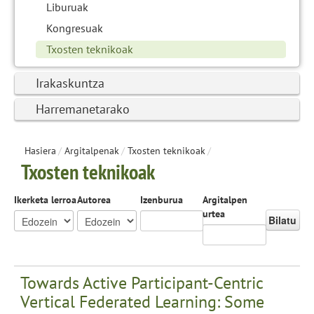
Liburuak
Kongresuak
Txosten teknikoak
Irakaskuntza
Harremanetarako
Hasiera
/
Argitalpenak
/
Txosten teknikoak
/
Txosten teknikoak
Ikerketa lerroa
Autorea
Izenburua
Argitalpen
urtea
Bilatu
Towards Active Participant-Centric
Vertical Federated Learning: Some