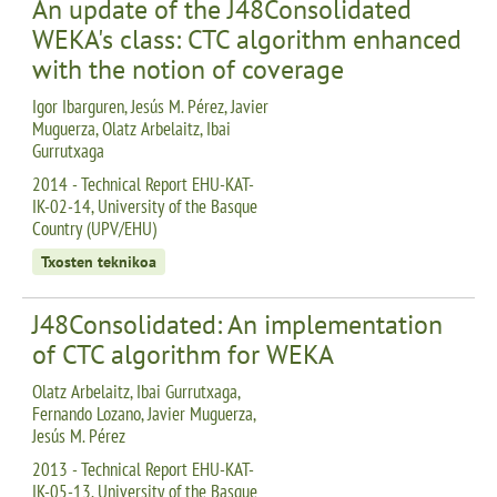
An update of the J48Consolidated
WEKA's class: CTC algorithm enhanced
with the notion of coverage
Igor Ibarguren, Jesús M. Pérez, Javier
Muguerza, Olatz Arbelaitz, Ibai
Gurrutxaga
2014 - Technical Report EHU-KAT-
IK-02-14, University of the Basque
Country (UPV/EHU)
Txosten teknikoa
J48Consolidated: An implementation
of CTC algorithm for WEKA
Olatz Arbelaitz, Ibai Gurrutxaga,
Fernando Lozano, Javier Muguerza,
Jesús M. Pérez
2013 - Technical Report EHU-KAT-
IK-05-13, University of the Basque