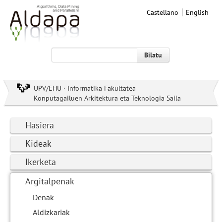
Castellano
English
Bilatu
UPV/EHU · Informatika Fakultatea
Konputagailuen Arkitektura eta Teknologia Saila
Hasiera
Kideak
Ikerketa
Argitalpenak
Denak
Aldizkariak