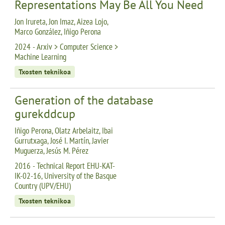
Representations May Be All You Need
Jon Irureta, Jon Imaz, Aizea Lojo,
Marco González, Iñigo Perona
2024 - Arxiv > Computer Science >
Machine Learning
Txosten teknikoa
Generation of the database
gurekddcup
Iñigo Perona, Olatz Arbelaitz, Ibai
Gurrutxaga, José I. Martín, Javier
Muguerza, Jesús M. Pérez
2016 - Technical Report EHU-KAT-
IK-02-16, University of the Basque
Country (UPV/EHU)
Txosten teknikoa