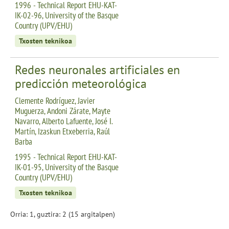
1996 - Technical Report EHU-KAT-
IK-02-96, University of the Basque
Country (UPV/EHU)
Txosten teknikoa
Redes neuronales artificiales en
predicción meteorológica
Clemente Rodríguez, Javier
Muguerza, Andoni Zárate, Mayte
Navarro, Alberto Lafuente, José I.
Martín, Izaskun Etxeberria, Raúl
Barba
1995 - Technical Report EHU-KAT-
IK-01-95, University of the Basque
Country (UPV/EHU)
Txosten teknikoa
Orria: 1, guztira: 2 (15 argitalpen)