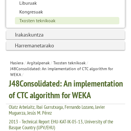
Liburuak
Kongresuak
Txosten teknikoak
Irakaskuntza
Harremanetarako
Hasiera
/
Argitalpenak
/
Txosten teknikoak
/
J48Consolidated: An implementation of CTC algorithm for
WEKA
/
J48Consolidated: An implementation
of CTC algorithm for WEKA
Olatz Arbelaitz, Ibai Gurrutxaga, Fernando Lozano, Javier
Muguerza, Jesús M. Pérez
2013 - Technical Report EHU-KAT-IK-05-13, University of the
Basque Country (UPV/EHU)