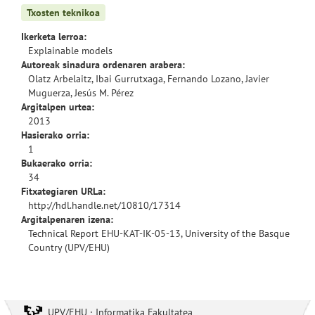
Txosten teknikoa
Ikerketa lerroa:
Explainable models
Autoreak sinadura ordenaren arabera:
Olatz Arbelaitz, Ibai Gurrutxaga, Fernando Lozano, Javier
Muguerza, Jesús M. Pérez
Argitalpen urtea:
2013
Hasierako orria:
1
Bukaerako orria:
34
Fitxategiaren URLa:
http://hdl.handle.net/10810/17314
Argitalpenaren izena:
Technical Report EHU-KAT-IK-05-13, University of the Basque
Country (UPV/EHU)
UPV/EHU · Informatika Fakultatea