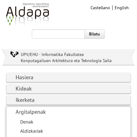
Castellano
English
Bilatu
UPV/EHU · Informatika Fakultatea
Konputagailuen Arkitektura eta Teknologia Saila
Hasiera
Kideak
Ikerketa
Argitalpenak
Denak
Aldizkariak