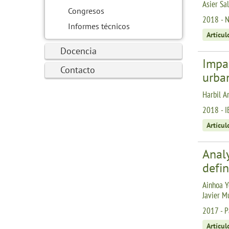
Asier Sa
Congresos
2018 - 
Informes técnicos
Artícul
Docencia
Impa
Contacto
urba
Harbil Ar
2018 - I
Artícul
Analy
defin
Ainhoa Ye
Javier M
2017 - P
Artícul