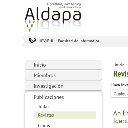
UPV/EHU · Facultad de informática
Inicio
Inicio
/
Revi
Miembros
Línea inv
Investigación
Publicaciones
Todas
An E
Revistas
Ident
Libros