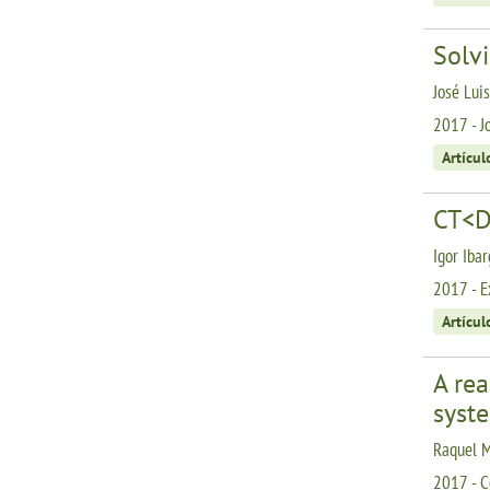
Solvi
José Lui
2017 - J
Artícul
CT<D
Igor Iba
2017 - E
Artícul
A rea
syst
Raquel Ma
2017 - C