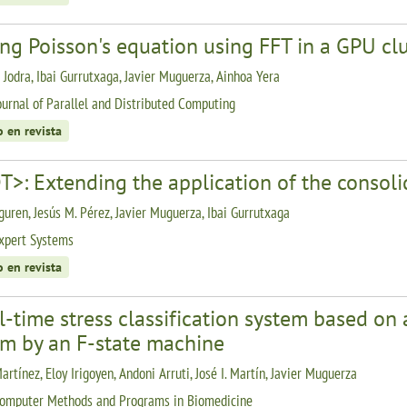
ng Poisson's equation using FFT in a GPU cl
s Jodra, Ibai Gurrutxaga, Javier Muguerza, Ainhoa Yera
ournal of Parallel and Distributed Computing
o en revista
T>: Extending the application of the consol
rguren, Jesús M. Pérez, Javier Muguerza, Ibai Gurrutxaga
xpert Systems
o en revista
l-time stress classification system based on 
em by an F-state machine
rtínez, Eloy Irigoyen, Andoni Arruti, José I. Martín, Javier Muguerza
omputer Methods and Programs in Biomedicine