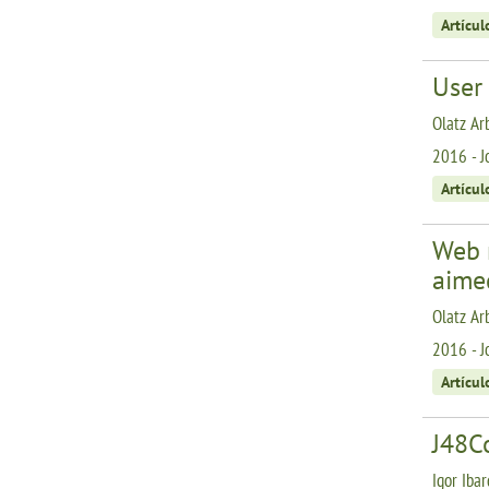
Artícul
User 
Olatz Ar
2016 - J
Artícul
Web 
aime
Olatz Arb
2016 - J
Artícul
J48C
Igor Iba