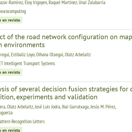
lazar-Ramirez, Eloy Irigoyen, Raquel Martinez, Unai Zalabarria
Neurocomputing
o en revista
ct of the road network configuration on map
n environments
regui, Estibaliz Loyo, Oihana Otaegui, Olatz Arbelaitz
ET Intelligent Transport Systems
o en revista
sis of several decision fusion strategies for 
ition, experiments and validation
ra, Olatz Arbelaitz, José Luis Jodra, Ibai Gurrutxaga, Jesús M. Pérez,
uguerza
attern Recognition Letters
o en revista