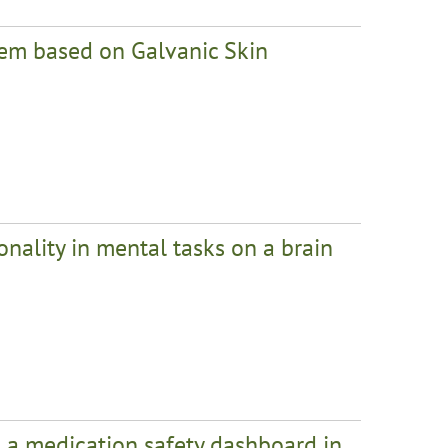
tem based on Galvanic Skin
onality in mental tasks on a brain
h a medication safety dashboard in