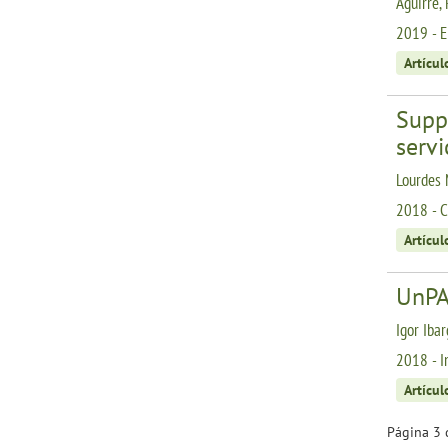
Aguirre,
2019 - E
Artícul
Supp
servi
Lourdes 
2018 - C
Artícul
UnPAR
Igor Ibar
2018 - I
Artícul
Página 3 