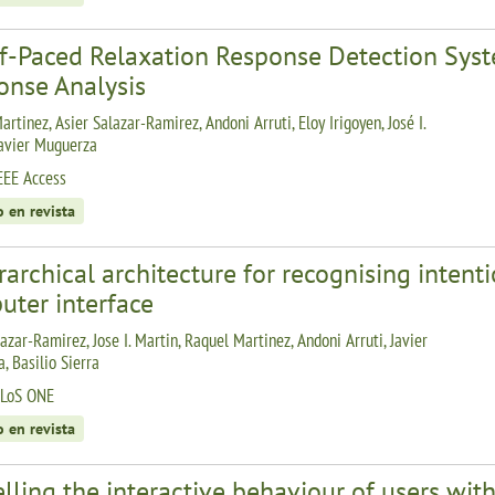
lf-Paced Relaxation Response Detection Sys
onse Analysis
rtinez, Asier Salazar-Ramirez, Andoni Arruti, Eloy Irigoyen, José I.
Javier Muguerza
EEE Access
o en revista
rarchical architecture for recognising intenti
uter interface
azar-Ramirez, Jose I. Martin, Raquel Martinez, Andoni Arruti, Javier
, Basilio Sierra
PLoS ONE
o en revista
ling the interactive behaviour of users wit