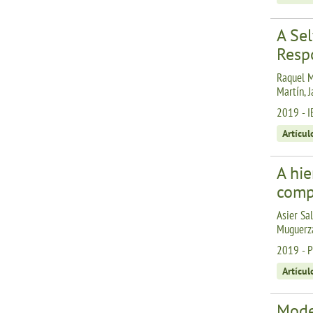
A Se
Resp
Raquel Ma
Martín, 
2019 - I
Artícul
A hie
comp
Asier Sal
Muguerza
2019 - 
Artícul
Model