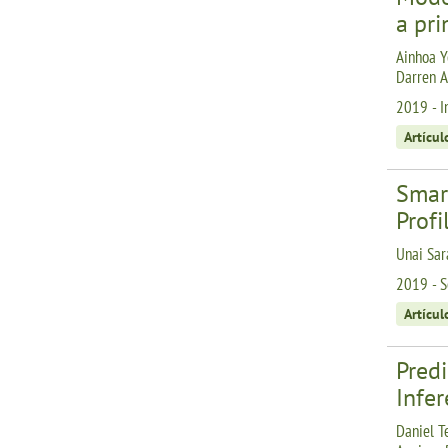
a pri
Ainhoa Ye
Darren A
2019 - I
Artícul
Smar
Profi
Unai Sar
2019 - S
Artícul
Pred
Infe
Daniel T