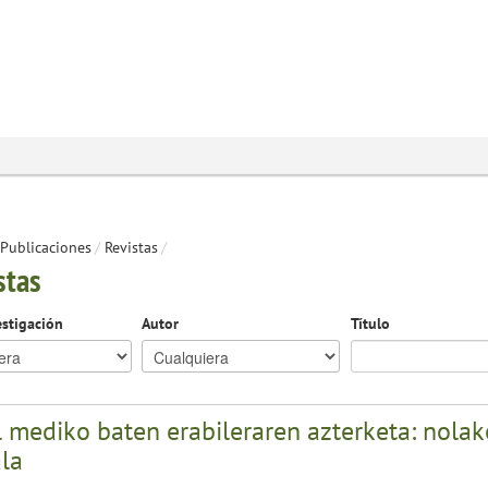
Publicaciones
/
Revistas
/
stas
estigación
Autor
Título
 mediko baten erabileraren azterketa: nolak
ala