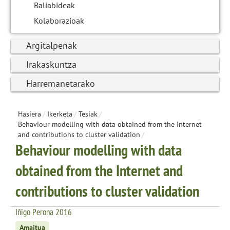
Baliabideak
Kolaborazioak
Argitalpenak
Irakaskuntza
Harremanetarako
Hasiera
/
Ikerketa
/
Tesiak
/
Behaviour modelling with data obtained from the Internet
and contributions to cluster validation
/
Behaviour modelling with data
obtained from the Internet and
contributions to cluster validation
Iñigo Perona 2016
Amaitua