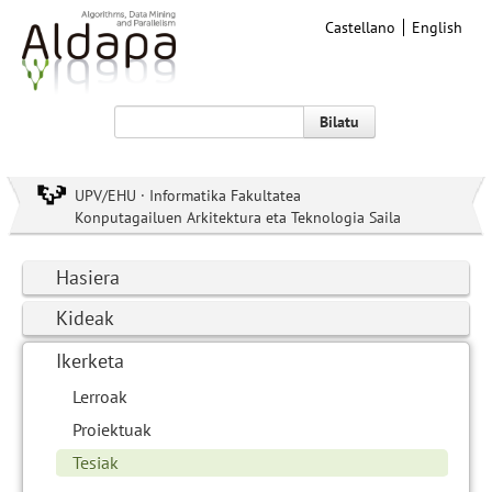
Castellano
English
Bilatu
UPV/EHU · Informatika Fakultatea
Konputagailuen Arkitektura eta Teknologia Saila
Hasiera
Kideak
Ikerketa
Lerroak
Proiektuak
Tesiak