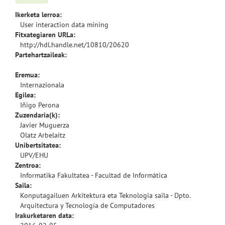
Ikerketa lerroa:
User interaction data mining
Fitxategiaren URLa:
http://hdl.handle.net/10810/20620
Partehartzaileak:
Eremua:
Internazionala
Egilea:
Iñigo Perona
Zuzendaria(k):
Javier Muguerza
Olatz Arbelaitz
Unibertsitatea:
UPV/EHU
Zentroa:
Informatika Fakultatea - Facultad de Informática
Saila:
Konputagailuen Arkitektura eta Teknologia saila - Dpto.
Arquitectura y Tecnología de Computadores
Irakurketaren data: