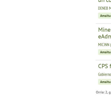
DENEB M
Amaitu
Miner
eAdm
MICINN 
Amaitu
CPS 
Gobiern
Amaitu
Orria: 2, 