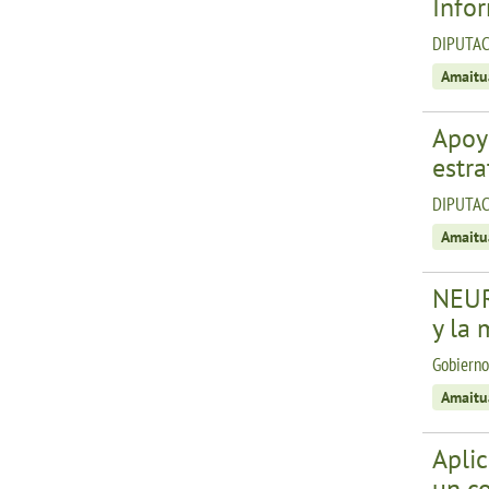
Infor
DIPUTAC
Amaitu
Apoyo
estra
DIPUTAC
Amaitu
NEUR
y la
Gobiern
Amaitu
Aplic
un c