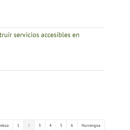
ruir servicios accesibles en
rekoa
1
2
3
4
5
6
Hurrengoa