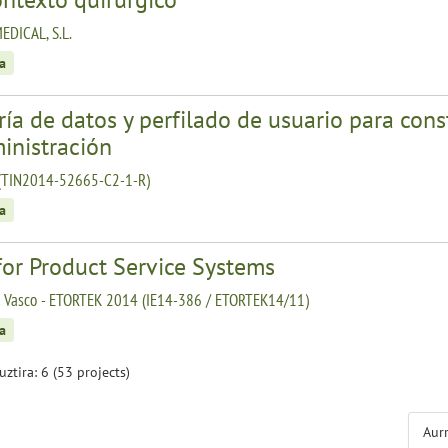
EDICAL, S.L.
a
ía de datos y perfilado de usuario para const
inistración
(TIN2014-52665-C2-1-R)
a
for Product Service Systems
o Vasco - ETORTEK 2014 (IE14-386 / ETORTEK14/11)
a
guztira: 6 (53 projects)
Aur