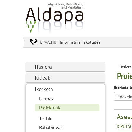
UPV/EHU · Informatika Fakultatea
Hasiera
Hasiera
Proi
Kideak
Ikerketa l
Ikerketa
Lerroak
Proiektuak
Aseso
Tesiak
DIPUTAC
Baliabideak