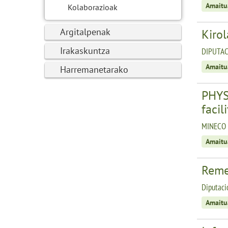
Amaitu
Kolaborazioak
Argitalpenak
Kirol
Irakaskuntza
DIPUTAC
Amaitu
Harremanetarako
PHYS
facil
MINECO 
Amaitu
Reme
Diputaci
Amaitu