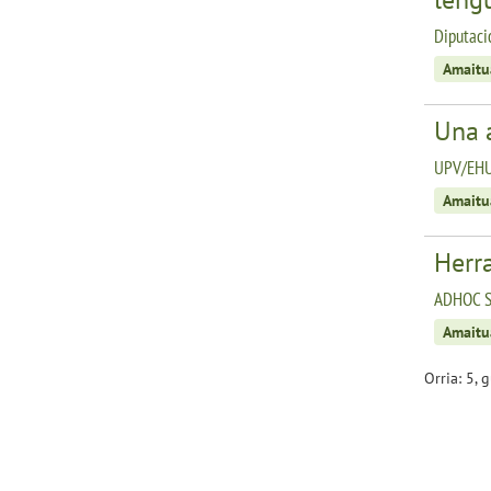
Diputaci
Amaitu
Una 
UPV/EHU
Amaitu
Herr
ADHOC Sy
Amaitu
Orria: 5, 