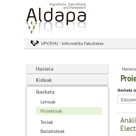
UPV/EHU · Informatika Fakultatea
Hasiera
Hasiera
Proi
Kideak
Ikerketa l
Ikerketa
Lerroak
Proiektuak
Análi
Tesiak
Elec
Baliabideak