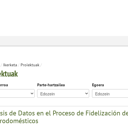
/
Ikerketa
/
Proiektuak
/
ektuak
erroa
Parte-hartzailea
Egoera
sis de Datos en el Proceso de Fidelización 
trodomésticos