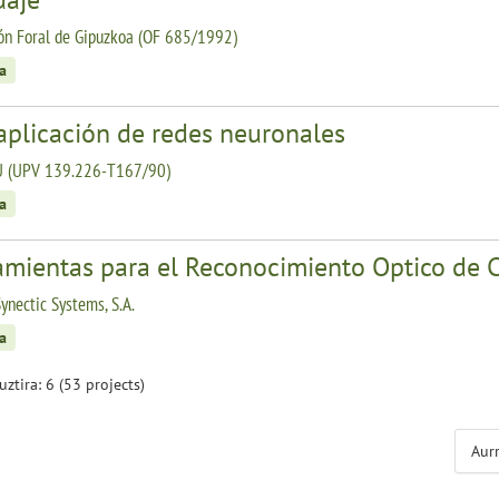
ón Foral de Gipuzkoa (OF 685/1992)
a
aplicación de redes neuronales
 (UPV 139.226-T167/90)
a
amientas para el Reconocimiento Optico de 
nectic Systems, S.A.
a
guztira: 6 (53 projects)
Aur