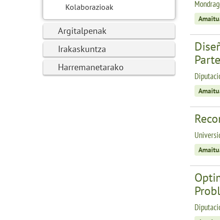
Mondragó
Kolaborazioak
Amaitu
Argitalpenak
Dise
Irakaskuntza
Parte
Harremanetarako
Diputaci
Amaitu
Reco
Universi
Amaitu
Optim
Prob
Diputaci