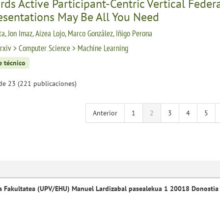
ds Active Participant-Centric Vertical Fede
esentations May Be All You Need
ta, Jon Imaz, Aizea Lojo, Marco González, Iñigo Perona
rxiv > Computer Science > Machine Learning
e técnico
de 23 (221 publicaciones)
Anterior
1
2
3
4
5
a Fakultatea (UPV/EHU) Manuel Lardizabal pasealekua 1 20018 Donostia