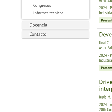
Asier Sa
Congresos
2024 - P
Industri
Informes técnicos
Presen
Docencia
Deve
Contacto
Unai Can
Asier Sa
2024 - P
Industri
Presen
Drive
inter
Jesús M.
2024 - A
20th Conf