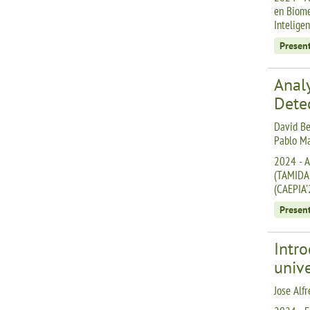
en Biome
Inteligen
Presen
Analy
Dete
David Be
Pablo Ma
2024 - A
(TAMIDA)
(CAEPIA'
Presen
Intro
unive
Jose Alfr