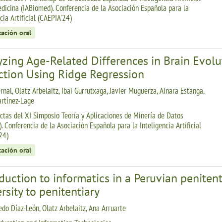
dicina (IABiomed). Conferencia de la Asociación Española para la
cia Artificial (CAEPIA'24)
tación oral
zing Age-Related Differences in Brain Evolut
ction Using Ridge Regression
rnal, Olatz Arbelaitz, Ibai Gurrutxaga, Javier Muguerza, Ainara Estanga,
rtínez-Lage
ctas del XI Simposio Teoría y Aplicaciones de Minería de Datos
. Conferencia de la Asociación Española para la Inteligencia Artificial
24)
tación oral
duction to informatics in a Peruvian peniten
rsity to penitentiary
edo Díaz-León, Olatz Arbelaitz, Ana Arruarte