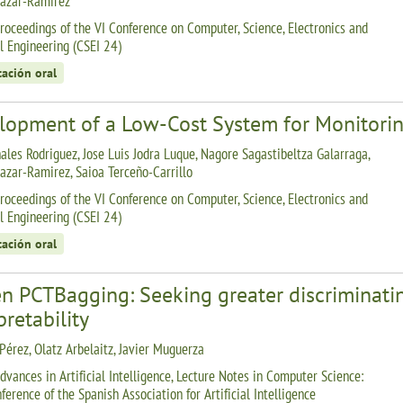
lazar-Ramirez
roceedings of the VI Conference on Computer, Science, Electronics and
al Engineering (CSEI 24)
tación oral
lopment of a Low-Cost System for Monitorin
ales Rodriguez, Jose Luis Jodra Luque, Nagore Sagastibeltza Galarraga,
lazar-Ramirez, Saioa Terceño-Carrillo
roceedings of the VI Conference on Computer, Science, Electronics and
al Engineering (CSEI 24)
tación oral
n PCTBagging: Seeking greater discriminatin
pretability
 Pérez, Olatz Arbelaitz, Javier Muguerza
dvances in Artificial Intelligence, Lecture Notes in Computer Science:
erence of the Spanish Association for Artificial Intelligence