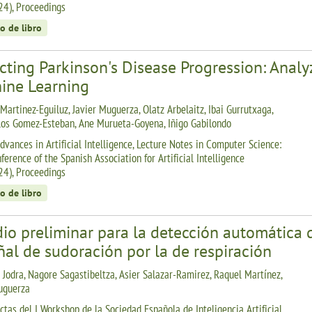
24), Proceedings
o de libro
icting Parkinson's Disease Progression: Ana
ine Learning
Martinez-Eguiluz, Javier Muguerza, Olatz Arbelaitz, Ibai Gurrutxaga,
los Gomez-Esteban, Ane Murueta-Goyena, Iñigo Gabilondo
dvances in Artificial Intelligence, Lecture Notes in Computer Science:
erence of the Spanish Association for Artificial Intelligence
24), Proceedings
o de libro
io preliminar para la detección automática d
ñal de sudoración por la de respiración
s Jodra, Nagore Sagastibeltza, Asier Salazar-Ramirez, Raquel Martínez,
uguerza
ctas del I Workshop de la Sociedad Española de Inteligencia Artificial