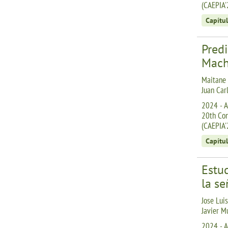
(CAEPIA'
Capítul
Pred
Mach
Maitane 
Juan Car
2024 - A
20th Conf
(CAEPIA'
Capítul
Estud
la se
Jose Lui
Javier M
2024 - A