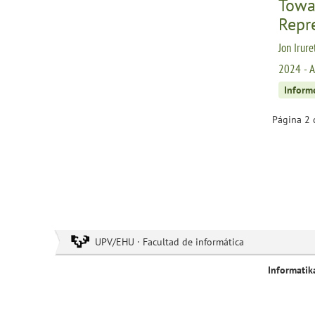
Towar
Repr
Jon Irure
2024 - A
Inform
Página 2 
UPV/EHU · Facultad de informática
Informatik