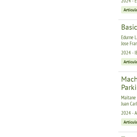
2024 - E
Artícul
Basi
Edurne L
Jose Fra
2024 - I
Artícul
Machi
Parki
Maitane 
Juan Car
2024 - A
Artícul