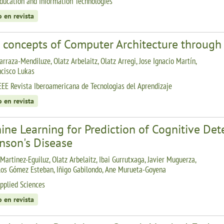
ducation and Information Technologies
o en revista
c concepts of Computer Architecture throu
arraza-Mendiluze, Olatz Arbelaitz, Olatz Arregi, Jose Ignacio Martín,
ncisco Lukas
EEE Revista Iberoamericana de Tecnologias del Aprendizaje
o en revista
ne Learning for Prediction of Cognitive Dete
nson's Disease
Martinez-Eguiluz, Olatz Arbelaitz, Ibai Gurrutxaga, Javier Muguerza,
los Gómez Esteban, Iñigo Gabilondo, Ane Murueta-Goyena
pplied Sciences
o en revista