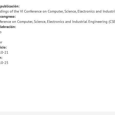
publicación:
dings of the VI Conference on Computer, Science, Electronics and Industr
congreso:
ference on Computer, Science, Electronics and Industrial Engineering (CSE
lebración:
o
or
icio:
10-21
n:
10-25