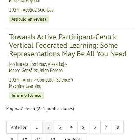
Murueta-Goyena
2024 - Applied Sciences
Artículo en revista
Towards Active Participant-Centric
Vertical Federated Learning: Some
Representations May Be All You Need
Jon Irureta, Jon Imaz, Aizea Lojo,
Marco González, Iñigo Perona
2024 - Arxiv > Computer Science >
Machine Learning
Informe técnico
Página 2 de 23 (221 publicaciones)
Anterior
1
2
3
4
5
6
7
8
9
10
11
12
Siguiente