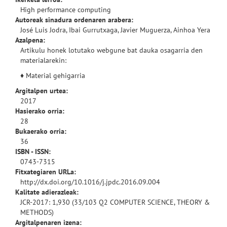
High performance computing
Autoreak sinadura ordenaren arabera:
José Luis Jodra, Ibai Gurrutxaga, Javier Muguerza, Ainhoa Yera
Azalpena:
Artikulu honek lotutako webgune bat dauka osagarria den
materialarekin:
♦
Material gehigarria
Argitalpen urtea:
2017
Hasierako orria:
28
Bukaerako orria:
36
ISBN - ISSN:
0743-7315
Fitxategiaren URLa:
http://dx.doi.org/10.1016/j.jpdc.2016.09.004
Kalitate adierazleak:
JCR-2017: 1,930 (33/103 Q2 COMPUTER SCIENCE, THEORY &
METHODS)
Argitalpenaren izena: