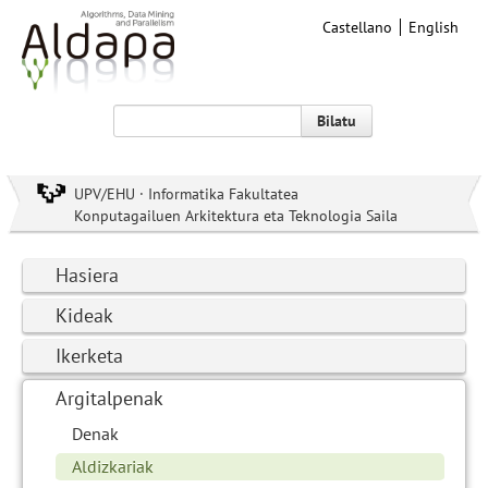
Castellano
English
Bilatu
UPV/EHU · Informatika Fakultatea
Konputagailuen Arkitektura eta Teknologia Saila
Hasiera
Kideak
Ikerketa
Argitalpenak
Denak
Aldizkariak