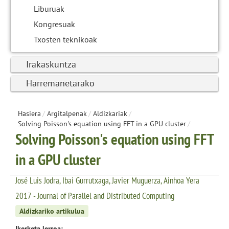
Liburuak
Kongresuak
Txosten teknikoak
Irakaskuntza
Harremanetarako
Hasiera
/
Argitalpenak
/
Aldizkariak
/
Solving Poisson's equation using FFT in a GPU cluster
/
Solving Poisson's equation using FFT
in a GPU cluster
José Luis Jodra, Ibai Gurrutxaga, Javier Muguerza, Ainhoa Yera
2017 - Journal of Parallel and Distributed Computing
Aldizkariko artikulua
Ikerketa lerroa: