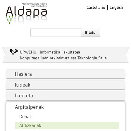
Castellano
English
Bilatu
UPV/EHU · Informatika Fakultatea
Konputagailuen Arkitektura eta Teknologia Saila
Hasiera
Kideak
Ikerketa
Argitalpenak
Denak
Aldizkariak