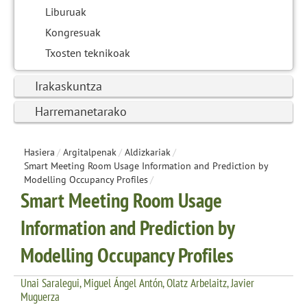
Liburuak
Kongresuak
Txosten teknikoak
Irakaskuntza
Harremanetarako
Hasiera
/
Argitalpenak
/
Aldizkariak
/
Smart Meeting Room Usage Information and Prediction by
Modelling Occupancy Profiles
/
Smart Meeting Room Usage
Information and Prediction by
Modelling Occupancy Profiles
Unai Saralegui, Miguel Ángel Antón, Olatz Arbelaitz, Javier
Muguerza