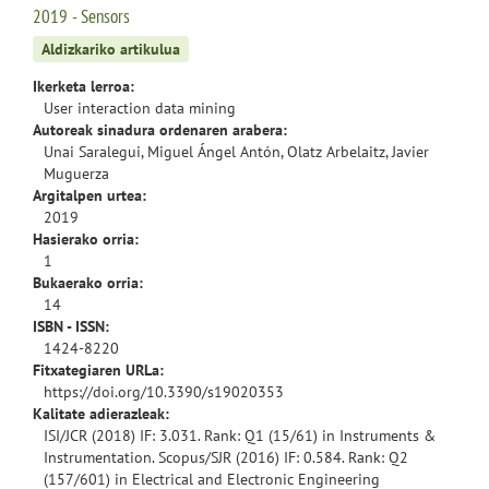
2019 - Sensors
Aldizkariko artikulua
Ikerketa lerroa:
User interaction data mining
Autoreak sinadura ordenaren arabera:
Unai Saralegui, Miguel Ángel Antón, Olatz Arbelaitz, Javier
Muguerza
Argitalpen urtea:
2019
Hasierako orria:
1
Bukaerako orria:
14
ISBN - ISSN:
1424-8220
Fitxategiaren URLa:
https://doi.org/10.3390/s19020353
Kalitate adierazleak:
ISI/JCR (2018) IF: 3.031. Rank: Q1 (15/61) in Instruments &
Instrumentation. Scopus/SJR (2016) IF: 0.584. Rank: Q2
(157/601) in Electrical and Electronic Engineering