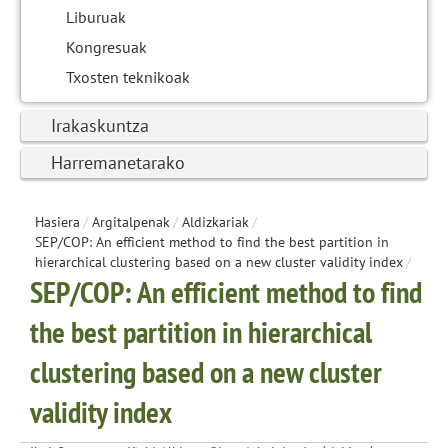
Liburuak
Kongresuak
Txosten teknikoak
Irakaskuntza
Harremanetarako
Hasiera
/
Argitalpenak
/
Aldizkariak
/
SEP/COP: An efficient method to find the best partition in
hierarchical clustering based on a new cluster validity index
/
SEP/COP: An efficient method to find
the best partition in hierarchical
clustering based on a new cluster
validity index