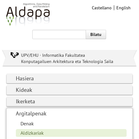
Castellano
English
Bilatu
UPV/EHU · Informatika Fakultatea
Konputagailuen Arkitektura eta Teknologia Saila
Hasiera
Kideak
Ikerketa
Argitalpenak
Denak
Aldizkariak