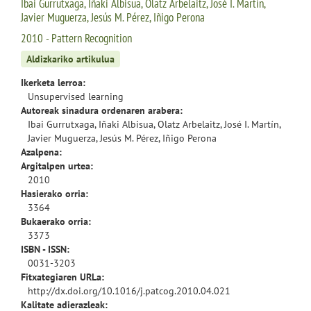
Ibai Gurrutxaga, Iñaki Albisua, Olatz Arbelaitz, José I. Martín,
Javier Muguerza, Jesús M. Pérez, Iñigo Perona
2010 - Pattern Recognition
Aldizkariko artikulua
Ikerketa lerroa:
Unsupervised learning
Autoreak sinadura ordenaren arabera:
Ibai Gurrutxaga, Iñaki Albisua, Olatz Arbelaitz, José I. Martín,
Javier Muguerza, Jesús M. Pérez, Iñigo Perona
Azalpena:
Argitalpen urtea:
2010
Hasierako orria:
3364
Bukaerako orria:
3373
ISBN - ISSN:
0031-3203
Fitxategiaren URLa:
http://dx.doi.org/10.1016/j.patcog.2010.04.021
Kalitate adierazleak: