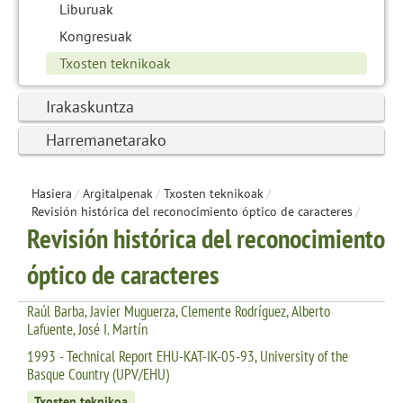
Liburuak
Kongresuak
Txosten teknikoak
Irakaskuntza
Harremanetarako
Hasiera
/
Argitalpenak
/
Txosten teknikoak
/
Revisión histórica del reconocimiento óptico de caracteres
/
Revisión histórica del reconocimiento
óptico de caracteres
Raúl Barba, Javier Muguerza, Clemente Rodríguez, Alberto
Lafuente, José I. Martín
1993 - Technical Report EHU-KAT-IK-05-93, University of the
Basque Country (UPV/EHU)
Txosten teknikoa