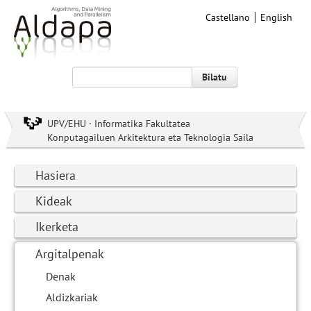
Castellano
English
Bilatu
UPV/EHU · Informatika Fakultatea
Konputagailuen Arkitektura eta Teknologia Saila
Hasiera
Kideak
Ikerketa
Argitalpenak
Denak
Aldizkariak