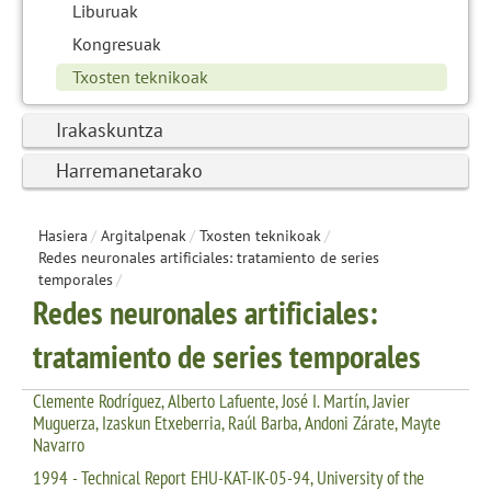
Liburuak
Kongresuak
Txosten teknikoak
Irakaskuntza
Harremanetarako
Hasiera
/
Argitalpenak
/
Txosten teknikoak
/
Redes neuronales artificiales: tratamiento de series
temporales
/
Redes neuronales artificiales:
tratamiento de series temporales
Clemente Rodríguez, Alberto Lafuente, José I. Martín, Javier
Muguerza, Izaskun Etxeberria, Raúl Barba, Andoni Zárate, Mayte
Navarro
1994 - Technical Report EHU-KAT-IK-05-94, University of the