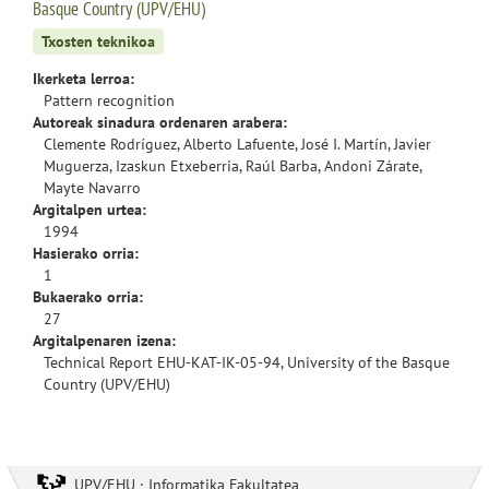
Basque Country (UPV/EHU)
Txosten teknikoa
Ikerketa lerroa:
Pattern recognition
Autoreak sinadura ordenaren arabera:
Clemente Rodríguez, Alberto Lafuente, José I. Martín, Javier
Muguerza, Izaskun Etxeberria, Raúl Barba, Andoni Zárate,
Mayte Navarro
Argitalpen urtea:
1994
Hasierako orria:
1
Bukaerako orria:
27
Argitalpenaren izena:
Technical Report EHU-KAT-IK-05-94, University of the Basque
Country (UPV/EHU)
UPV/EHU · Informatika Fakultatea