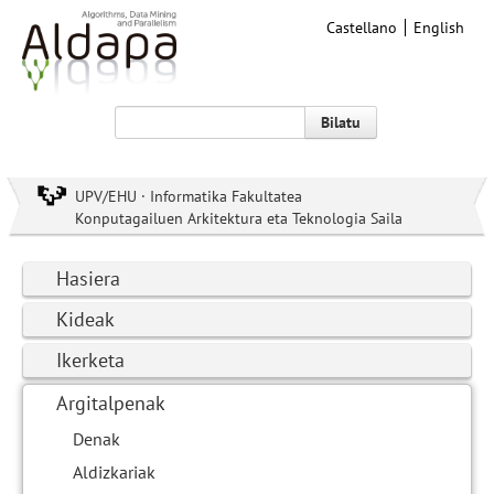
Castellano
English
Bilatu
UPV/EHU · Informatika Fakultatea
Konputagailuen Arkitektura eta Teknologia Saila
Hasiera
Kideak
Ikerketa
Argitalpenak
Denak
Aldizkariak