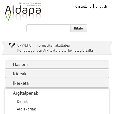
Castellano
English
Bilatu
UPV/EHU · Informatika Fakultatea
Konputagailuen Arkitektura eta Teknologia Saila
Hasiera
Kideak
Ikerketa
Argitalpenak
Denak
Aldizkariak