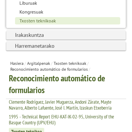
Liburuak
Kongresuak
Txosten teknikoak
Irakaskuntza
Harremanetarako
Hasiera
/
Argitalpenak
/
Txosten teknikoak
/
Reconocimiento automático de formularios
/
Reconocimiento automático de
formularios
Clemente Rodríguez, Javier Muguerza, Andoni Zárate, Mayte
Navarro, Alberto Lafuente, José I. Martín, Izaskun Etxeberria
1995 - Technical Report EHU-KAT-IK-02-95, University of the
Basque Country (UPV/EHU)
Txosten teknikoa