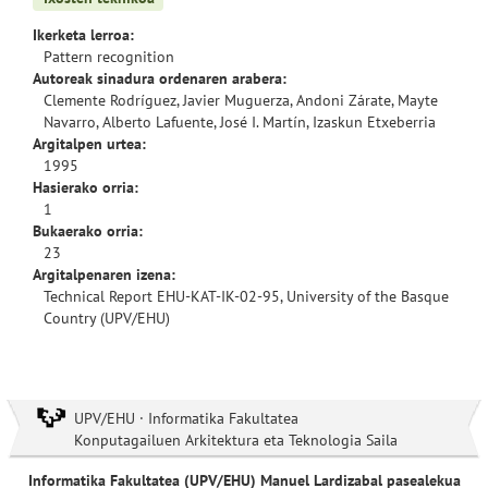
Ikerketa lerroa:
Pattern recognition
Autoreak sinadura ordenaren arabera:
Clemente Rodríguez, Javier Muguerza, Andoni Zárate, Mayte
Navarro, Alberto Lafuente, José I. Martín, Izaskun Etxeberria
Argitalpen urtea:
1995
Hasierako orria:
1
Bukaerako orria:
23
Argitalpenaren izena:
Technical Report EHU-KAT-IK-02-95, University of the Basque
Country (UPV/EHU)
UPV/EHU · Informatika Fakultatea
Konputagailuen Arkitektura eta Teknologia Saila
Informatika Fakultatea (UPV/EHU) Manuel Lardizabal pasealekua