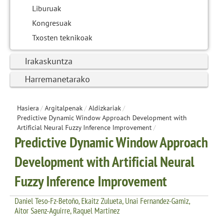
Liburuak
Kongresuak
Txosten teknikoak
Irakaskuntza
Harremanetarako
Hasiera
/
Argitalpenak
/
Aldizkariak
/
Predictive Dynamic Window Approach Development with
Artificial Neural Fuzzy Inference Improvement
/
Predictive Dynamic Window Approach
Development with Artificial Neural
Fuzzy Inference Improvement
Daniel Teso-Fz-Betoño, Ekaitz Zulueta, Unai Fernandez-Gamiz,
Aitor Saenz-Aguirre, Raquel Martinez