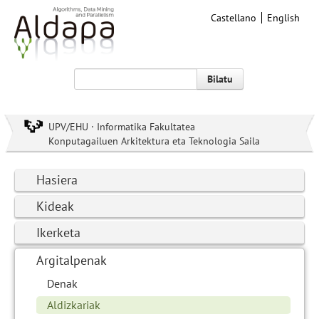
Castellano
English
Bilatu
UPV/EHU · Informatika Fakultatea
Konputagailuen Arkitektura eta Teknologia Saila
Hasiera
Kideak
Ikerketa
Argitalpenak
Denak
Aldizkariak