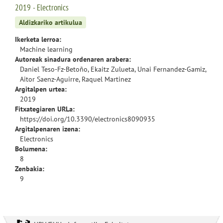
2019 - Electronics
Aldizkariko artikulua
Ikerketa lerroa:
Machine learning
Autoreak sinadura ordenaren arabera:
Daniel Teso-Fz-Betoño, Ekaitz Zulueta, Unai Fernandez-Gamiz,
Aitor Saenz-Aguirre, Raquel Martinez
Argitalpen urtea:
2019
Fitxategiaren URLa:
https://doi.org/10.3390/electronics8090935
Argitalpenaren izena:
Electronics
Bolumena:
8
Zenbakia:
9