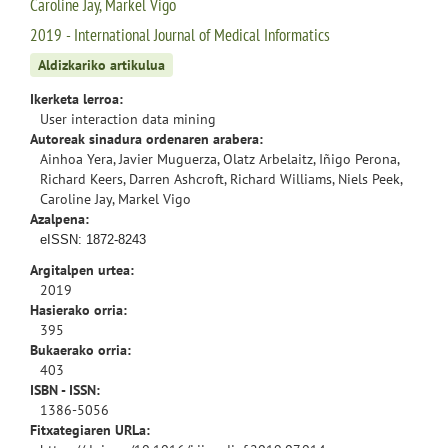
Caroline Jay, Markel Vigo
2019 - International Journal of Medical Informatics
Aldizkariko artikulua
Ikerketa lerroa:
User interaction data mining
Autoreak sinadura ordenaren arabera:
Ainhoa Yera, Javier Muguerza, Olatz Arbelaitz, Iñigo Perona,
Richard Keers, Darren Ashcroft, Richard Williams, Niels Peek,
Caroline Jay, Markel Vigo
Azalpena:
eISSN: 1872-8243
Argitalpen urtea:
2019
Hasierako orria:
395
Bukaerako orria:
403
ISBN - ISSN:
1386-5056
Fitxategiaren URLa: