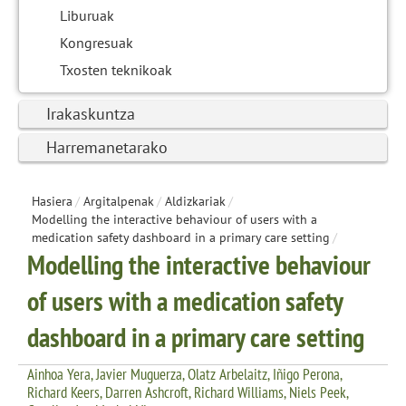
Liburuak
Kongresuak
Txosten teknikoak
Irakaskuntza
Harremanetarako
Hasiera
/
Argitalpenak
/
Aldizkariak
/
Modelling the interactive behaviour of users with a
medication safety dashboard in a primary care setting
/
Modelling the interactive behaviour
of users with a medication safety
dashboard in a primary care setting
Ainhoa Yera, Javier Muguerza, Olatz Arbelaitz, Iñigo Perona,
Richard Keers, Darren Ashcroft, Richard Williams, Niels Peek,