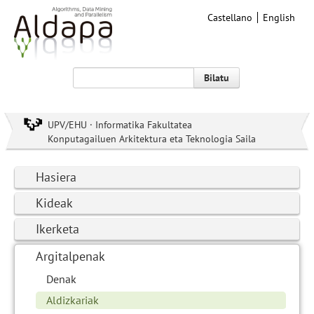
Castellano
English
Bilatu
UPV/EHU · Informatika Fakultatea
Konputagailuen Arkitektura eta Teknologia Saila
Hasiera
Kideak
Ikerketa
Argitalpenak
Denak
Aldizkariak