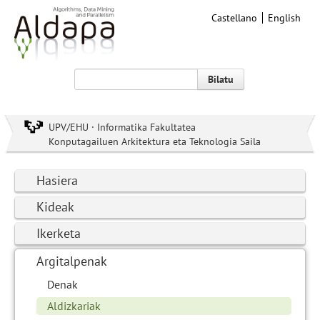
Castellano
English
Bilatu
UPV/EHU · Informatika Fakultatea
Konputagailuen Arkitektura eta Teknologia Saila
Hasiera
Kideak
Ikerketa
Argitalpenak
Denak
Aldizkariak