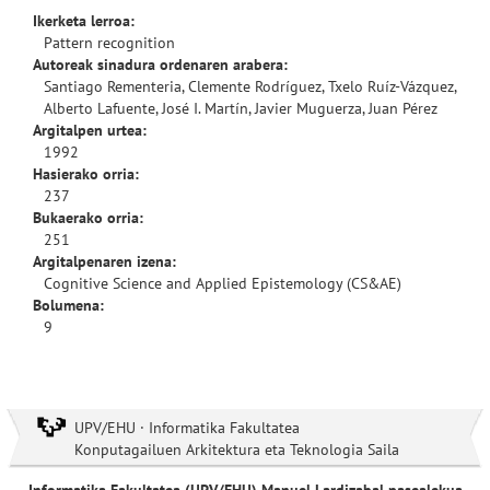
Ikerketa lerroa:
Pattern recognition
Autoreak sinadura ordenaren arabera:
Santiago Rementeria, Clemente Rodríguez, Txelo Ruíz-Vázquez,
Alberto Lafuente, José I. Martín, Javier Muguerza, Juan Pérez
Argitalpen urtea:
1992
Hasierako orria:
237
Bukaerako orria:
251
Argitalpenaren izena:
Cognitive Science and Applied Epistemology (CS&AE)
Bolumena:
9
UPV/EHU · Informatika Fakultatea
Konputagailuen Arkitektura eta Teknologia Saila