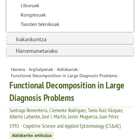
Liburuak
Kongresuak
Txosten teknikoak
Irakaskuntza
Harremanetarako
Hasiera
/
Argitalpenak
/
Aldizkariak
/
Functional Decomposition in Large Diagnosis Problems
/
Functional Decomposition in Large
Diagnosis Problems
Santiago Rementeria, Clemente Rodríguez, Txelo Ruíz-Vázquez,
Alberto Lafuente, José I. Martín, Javier Muguerza, Juan Pérez
1992 - Cognitive Science and Applied Epistemology (CS&AE)
Aldizkariko artikulua