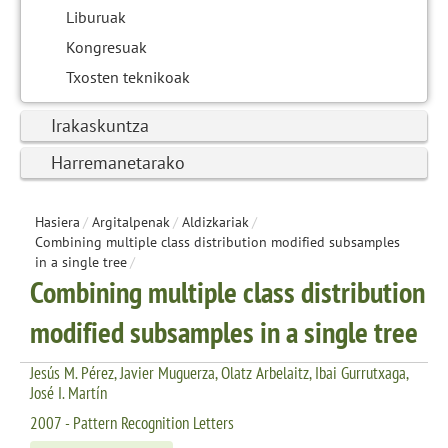
Liburuak
Kongresuak
Txosten teknikoak
Irakaskuntza
Harremanetarako
Hasiera
/
Argitalpenak
/
Aldizkariak
/
Combining multiple class distribution modified subsamples
in a single tree
/
Combining multiple class distribution
modified subsamples in a single tree
Jesús M. Pérez, Javier Muguerza, Olatz Arbelaitz, Ibai Gurrutxaga,
José I. Martín
2007 - Pattern Recognition Letters