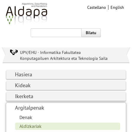
Castellano
English
Bilatu
UPV/EHU · Informatika Fakultatea
Konputagailuen Arkitektura eta Teknologia Saila
Hasiera
Kideak
Ikerketa
Argitalpenak
Denak
Aldizkariak