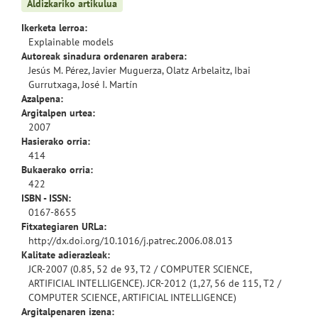
Aldizkariko artikulua
Ikerketa lerroa:
Explainable models
Autoreak sinadura ordenaren arabera:
Jesús M. Pérez, Javier Muguerza, Olatz Arbelaitz, Ibai
Gurrutxaga, José I. Martín
Azalpena:
Argitalpen urtea:
2007
Hasierako orria:
414
Bukaerako orria:
422
ISBN - ISSN:
0167-8655
Fitxategiaren URLa:
http://dx.doi.org/10.1016/j.patrec.2006.08.013
Kalitate adierazleak:
JCR-2007 (0.85, 52 de 93, T2 / COMPUTER SCIENCE,
ARTIFICIAL INTELLIGENCE). JCR-2012 (1,27, 56 de 115, T2 /
COMPUTER SCIENCE, ARTIFICIAL INTELLIGENCE)
Argitalpenaren izena: