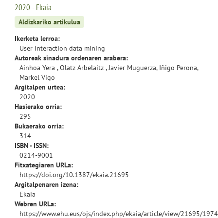
2020 - Ekaia
Aldizkariko artikulua
Ikerketa lerroa:
User interaction data mining
Autoreak sinadura ordenaren arabera:
Ainhoa Yera , Olatz Arbelaitz , Javier Muguerza, Iñigo Perona,
Markel Vigo
Argitalpen urtea:
2020
Hasierako orria:
295
Bukaerako orria:
314
ISBN - ISSN:
0214-9001
Fitxategiaren URLa:
https://doi.org/10.1387/ekaia.21695
Argitalpenaren izena:
Ekaia
Webren URLa:
https://www.ehu.eus/ojs/index.php/ekaia/article/view/21695/197