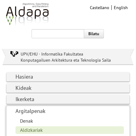
Castellano
English
Bilatu
UPV/EHU · Informatika Fakultatea
Konputagailuen Arkitektura eta Teknologia Saila
Hasiera
Kideak
Ikerketa
Argitalpenak
Denak
Aldizkariak