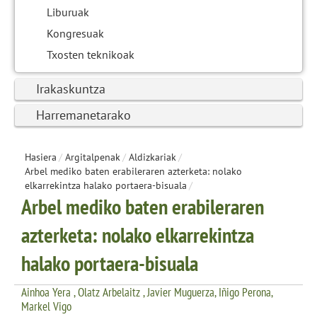
Liburuak
Kongresuak
Txosten teknikoak
Irakaskuntza
Harremanetarako
Hasiera
/
Argitalpenak
/
Aldizkariak
/
Arbel mediko baten erabileraren azterketa: nolako
elkarrekintza halako portaera-bisuala
/
Arbel mediko baten erabileraren
azterketa: nolako elkarrekintza
halako portaera-bisuala
Ainhoa Yera , Olatz Arbelaitz , Javier Muguerza, Iñigo Perona,
Markel Vigo