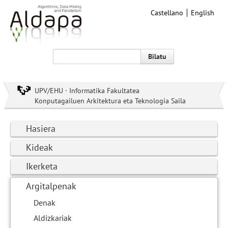
Castellano
English
Bilatu
UPV/EHU · Informatika Fakultatea
Konputagailuen Arkitektura eta Teknologia Saila
Hasiera
Kideak
Ikerketa
Argitalpenak
Denak
Aldizkariak