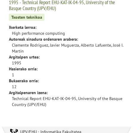
1995 - Technical Report EHU-KAT-IK-04-95, University of the
Basque Country (UPV/EHU)
Txosten teknikoa
Ikerketa lerroa:
High performance computing
Autoreak sinadura ordenaren arabera:
Clemente Rodríguez, Javier Muguerza, Alberto Lafuente, José I.
Martín
Argitalpen urtea:
1995
Hasierako orria:
1
Bukaerako orria:
12
Argitalpenaren izena:
Technical Report EHU-KAT-IK-04-95, University of the Basque
Country (UPV/EHU)
UPV/EHU · Informatika Fakultatea