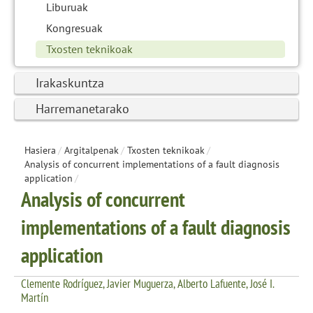
Liburuak
Kongresuak
Txosten teknikoak
Irakaskuntza
Harremanetarako
Hasiera
/
Argitalpenak
/
Txosten teknikoak
/
Analysis of concurrent implementations of a fault diagnosis
application
/
Analysis of concurrent
implementations of a fault diagnosis
application
Clemente Rodríguez, Javier Muguerza, Alberto Lafuente, José I.
Martín