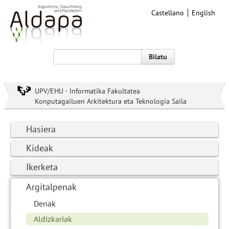
Castellano
English
Bilatu
UPV/EHU · Informatika Fakultatea
Konputagailuen Arkitektura eta Teknologia Saila
Hasiera
Kideak
Ikerketa
Argitalpenak
Denak
Aldizkariak