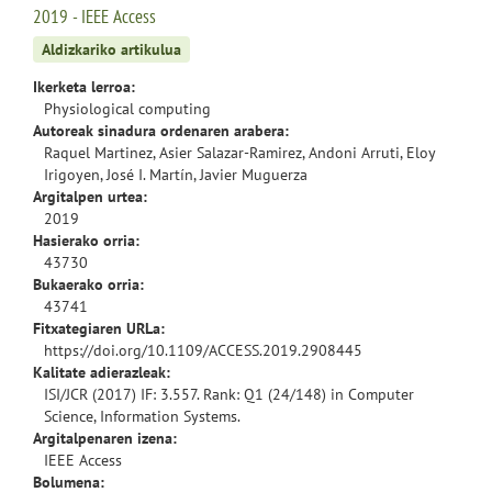
2019 - IEEE Access
Aldizkariko artikulua
Ikerketa lerroa:
Physiological computing
Autoreak sinadura ordenaren arabera:
Raquel Martinez, Asier Salazar-Ramirez, Andoni Arruti, Eloy
Irigoyen, José I. Martín, Javier Muguerza
Argitalpen urtea:
2019
Hasierako orria:
43730
Bukaerako orria:
43741
Fitxategiaren URLa:
https://doi.org/10.1109/ACCESS.2019.2908445
Kalitate adierazleak:
ISI/JCR (2017) IF: 3.557. Rank: Q1 (24/148) in Computer
Science, Information Systems.
Argitalpenaren izena:
IEEE Access
Bolumena: