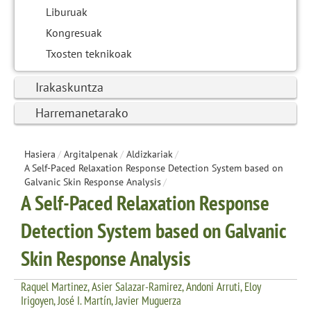
Liburuak
Kongresuak
Txosten teknikoak
Irakaskuntza
Harremanetarako
Hasiera
/
Argitalpenak
/
Aldizkariak
/
A Self-Paced Relaxation Response Detection System based on
Galvanic Skin Response Analysis
/
A Self-Paced Relaxation Response
Detection System based on Galvanic
Skin Response Analysis
Raquel Martinez, Asier Salazar-Ramirez, Andoni Arruti, Eloy
Irigoyen, José I. Martín, Javier Muguerza