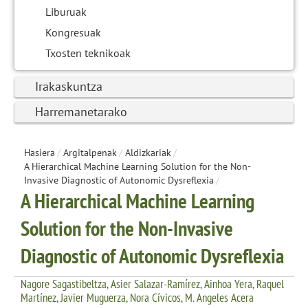
Liburuak
Kongresuak
Txosten teknikoak
Irakaskuntza
Harremanetarako
Hasiera
/
Argitalpenak
/
Aldizkariak
/
A Hierarchical Machine Learning Solution for the Non-
Invasive Diagnostic of Autonomic Dysreflexia
/
A Hierarchical Machine Learning
Solution for the Non-Invasive
Diagnostic of Autonomic Dysreflexia
Nagore Sagastibeltza, Asier Salazar-Ramírez, Ainhoa Yera, Raquel
Martínez, Javier Muguerza, Nora Cívicos, M. Angeles Acera