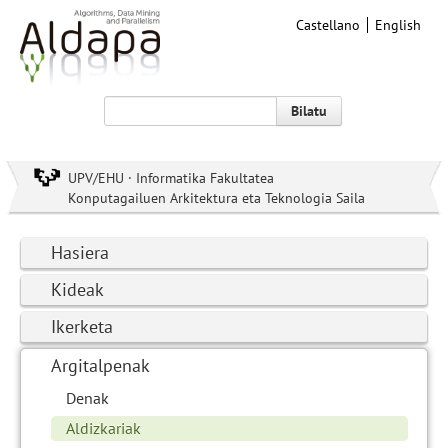
Castellano
English
Bilatu
UPV/EHU · Informatika Fakultatea
Konputagailuen Arkitektura eta Teknologia Saila
Hasiera
Kideak
Ikerketa
Argitalpenak
Denak
Aldizkariak