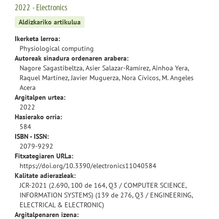
2022 - Electronics
Aldizkariko artikulua
Ikerketa lerroa:
Physiological computing
Autoreak sinadura ordenaren arabera:
Nagore Sagastibeltza, Asier Salazar-Ramírez, Ainhoa Yera,
Raquel Martínez, Javier Muguerza, Nora Cívicos, M. Angeles
Acera
Argitalpen urtea:
2022
Hasierako orria:
584
ISBN - ISSN:
2079-9292
Fitxategiaren URLa:
https://doi.org/10.3390/electronics11040584
Kalitate adierazleak:
JCR-2021 (2.690, 100 de 164, Q3 / COMPUTER SCIENCE,
INFORMATION SYSTEMS) (139 de 276, Q3 / ENGINEERING,
ELECTRICAL & ELECTRONIC)
Argitalpenaren izena: