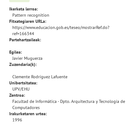
Ikerketa lerroa:
Pattern recognition
Fitxategiaren URLa:
https://www.educacion.gob.es/teseo/mostrarRef.do?
ref=166344
Partehartzaileak:
Egilea:
Javier Muguerza
Zuzendaria(k):
Clemente Rodríguez Lafuente
Unibertsitatea:
UPV/EHU
Zentroa:
Facultad de Informática - Dpto. Arquitectura y Tecnología de
Computadores
Irakurketaren urtea:
1996