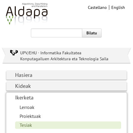
Castellano
English
Bilatu
UPV/EHU · Informatika Fakultatea
Konputagailuen Arkitektura eta Teknologia Saila
Hasiera
Kideak
Ikerketa
Lerroak
Proiektuak
Tesiak