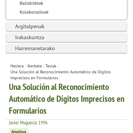
Baliabideak
Kolaborazioak
Argitalpenak
Irakaskuntza
Harremanetarako
Hasiera
/
Ikerketa
/
Tesiak
/
Una Solución al Reconocimiento Automático de Dígitos
Imprecisos en Formularios
/
Una Solución al Reconocimiento
Automático de Dígitos Imprecisos en
Formularios
Javier Muguerza 1996
Amaitua