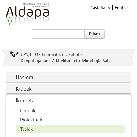
Castellano
English
Bilatu
UPV/EHU · Informatika Fakultatea
Konputagailuen Arkitektura eta Teknologia Saila
Hasiera
Kideak
Ikerketa
Lerroak
Proiektuak
Tesiak