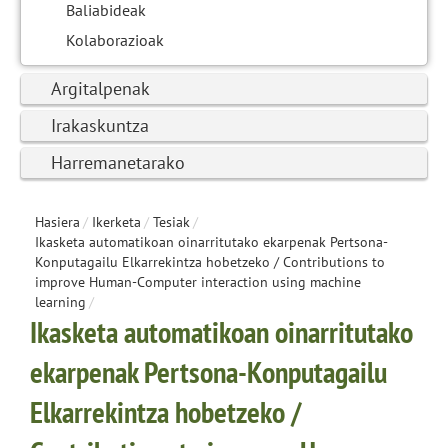
Baliabideak
Kolaborazioak
Argitalpenak
Irakaskuntza
Harremanetarako
Hasiera
/
Ikerketa
/
Tesiak
/
Ikasketa automatikoan oinarritutako ekarpenak Pertsona-
Konputagailu Elkarrekintza hobetzeko / Contributions to
improve Human-Computer interaction using machine
learning
/
Ikasketa automatikoan oinarritutako
ekarpenak Pertsona-Konputagailu
Elkarrekintza hobetzeko /