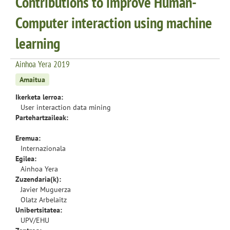
Contributions to improve Human-
Computer interaction using machine
learning
Ainhoa Yera 2019
Amaitua
Ikerketa lerroa:
User interaction data mining
Partehartzaileak:
Eremua:
Internazionala
Egilea:
Ainhoa Yera
Zuzendaria(k):
Javier Muguerza
Olatz Arbelaitz
Unibertsitatea:
UPV/EHU