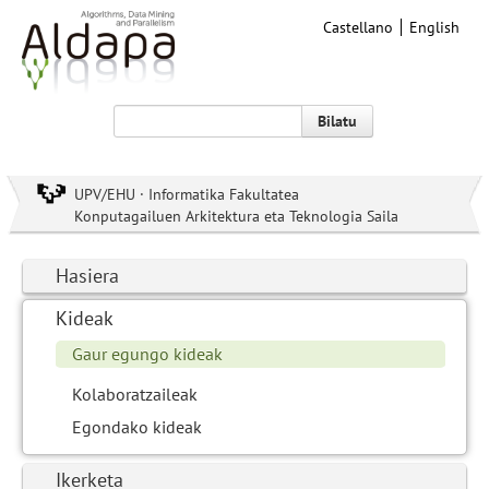
Castellano
English
Bilatu
UPV/EHU · Informatika Fakultatea
Konputagailuen Arkitektura eta Teknologia Saila
Hasiera
Kideak
Gaur egungo kideak
Kolaboratzaileak
Egondako kideak
Ikerketa