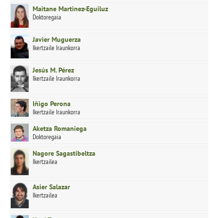
Maitane Martinez-Eguiluz
Doktoregaia
Javier Muguerza
Ikertzaile Iraunkorra
Jesús M. Pérez
Ikertzaile Iraunkorra
Iñigo Perona
Ikertzaile Iraunkorra
Aketza Romaniega
Doktoregaia
Nagore Sagastibeltza
Ikertzailea
Asier Salazar
Ikertzailea