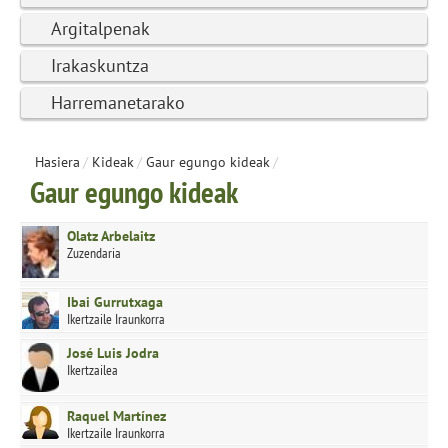
Argitalpenak
Irakaskuntza
Harremanetarako
Hasiera
/
Kideak
/
Gaur egungo kideak
/
Gaur egungo kideak
Olatz Arbelaitz
Zuzendaria
Ibai Gurrutxaga
Ikertzaile Iraunkorra
José Luis Jodra
Ikertzailea
Raquel Martínez
Ikertzaile Iraunkorra