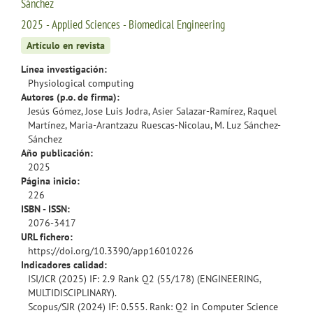
Sánchez
2025 - Applied Sciences - Biomedical Engineering
Artículo en revista
Línea investigación:
Physiological computing
Autores (p.o. de firma):
Jesús Gómez, Jose Luis Jodra, Asier Salazar-Ramírez, Raquel
Martínez, Maria-Arantzazu Ruescas-Nicolau, M. Luz Sánchez-
Sánchez
Año publicación:
2025
Página inicio:
226
ISBN - ISSN:
2076-3417
URL fichero:
https://doi.org/10.3390/app16010226
Indicadores calidad:
ISI/JCR (2025) IF: 2.9 Rank Q2 (55/178) (ENGINEERING,
MULTIDISCIPLINARY).
Scopus/SJR (2024) IF: 0.555. Rank: Q2 in Computer Science