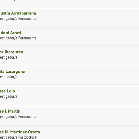
ustín Arruabarrena
vestigador/a Permanente
doni Arruti
vestigador/a Permanente
or Ibarguren
vestigador/a
itz Lasarguren
vestigador/a
zea Lojo
vestigador/a
sé I. Martín
vestigador/a Permanente
sé M. Martínez-Otzeta
vestigador/a Postdoctoral