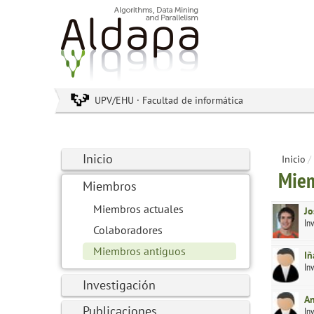
UPV/EHU · Facultad de informática
Inicio
Inicio
/
Miem
Miembros
Miembros actuales
Jo
In
Colaboradores
Miembros antiguos
Iñ
In
Investigación
An
Publicaciones
In