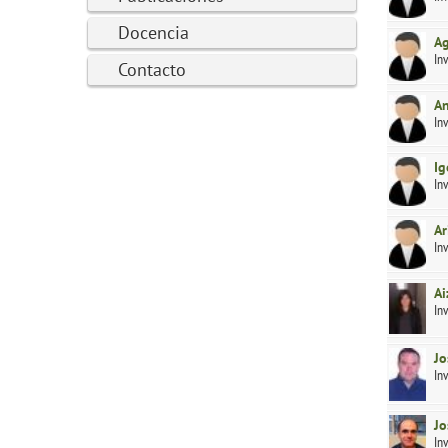
Docencia
Ag
In
Contacto
An
In
Ig
In
Ar
In
Ai
In
Jo
In
Jo
In