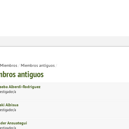
Miembros
/
Miembros antiguos
/
bros antiguos
seba Alberdi-Rodriguez
vestigador/a
aki Albisua
vestigador/a
der Ansuategui
vestigador/a