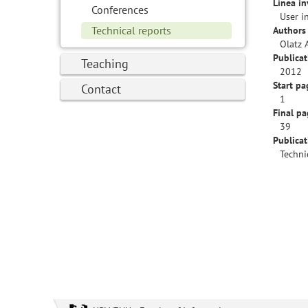
Línea in
Conferences
User i
Technical reports
Authors 
Olatz 
Publicat
Teaching
2012
Start pa
Contact
1
Final pa
39
Publica
Techni