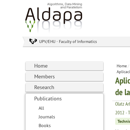
UPV/EHU · Faculty of Informatics
Home
Home
/
Aplicac
Members
Apli
Research
de l
Publications
Olatz Ar
All
2012 - T
Journals
Technic
Books