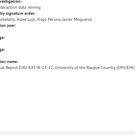
vestigación:
nteraction data mining
by signature order:
Arbelaitz, Aizea Lojo, Iñigo Perona, Javier Muguerza
ion year:
ge:
ge:
tion name:
cal Report EHU-KAT-IK-13-12, University of the Basque Country (UPV/EHU