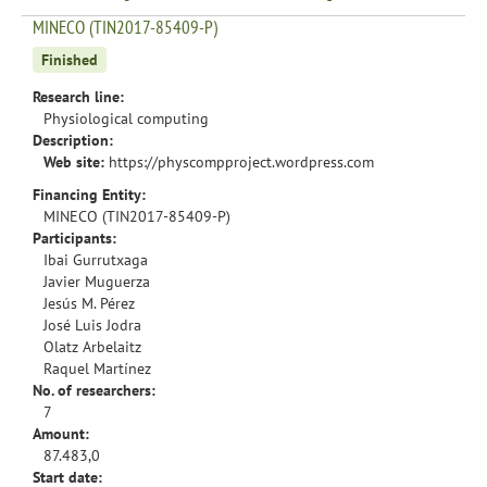
MINECO (TIN2017-85409-P)
Finished
Research line:
Physiological computing
Description:
Web site:
https://physcompproject.wordpress.com
Financing Entity:
MINECO (TIN2017-85409-P)
Participants:
Ibai Gurrutxaga
Javier Muguerza
Jesús M. Pérez
José Luis Jodra
Olatz Arbelaitz
Raquel Martínez
No. of researchers:
7
Amount:
87.483,0
Start date: