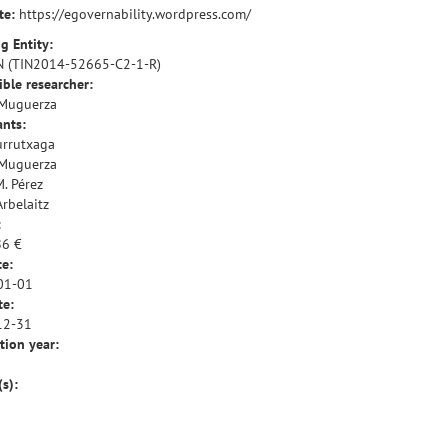
te:
https://egovernability.wordpress.com/
g Entity:
N (TIN2014-52665-C2-1-R)
ble researcher:
 Muguerza
ants:
urrutxaga
 Muguerza
M. Pérez
Arbelaitz
:
86 €
te:
01-01
te:
12-31
tion year:
(s):