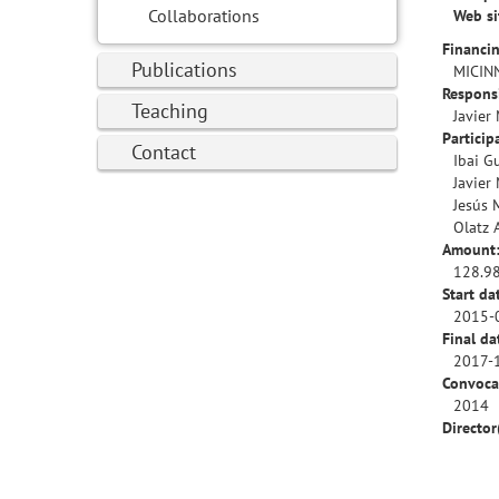
Collaborations
Web si
Financin
Publications
MICIN
Responsi
Teaching
Javier
Particip
Contact
Ibai G
Javier
Jesús 
Olatz 
Amount
128.9
Start da
2015-
Final da
2017-
Convoca
2014
Director