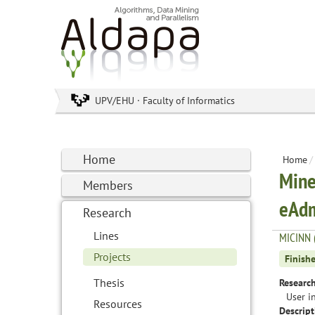
UPV/EHU · Faculty of Informatics
Home
Home
/
Mine
Members
eAdm
Research
Lines
MICINN 
Projects
Finish
Thesis
Research
User i
Resources
Descript