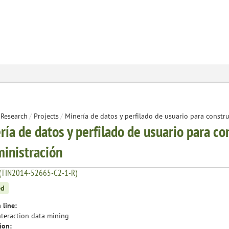
Research
/
Projects
/
Minería de datos y perfilado de usuario para constru
ría de datos y perfilado de usuario para con
inistración
(TIN2014-52665-C2-1-R)
ed
 line:
nteraction data mining
ion: