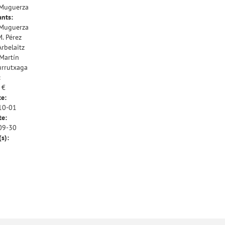
 Muguerza
ants:
 Muguerza
M. Pérez
Arbelaitz
 Martín
urrutxaga
:
 €
te:
10-01
te:
09-30
(s):