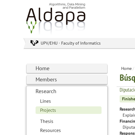
UPV/EHU · Faculty of Informatics
Home
Home
/
Búsq
Members
Diputaci
Research
Finish
Lines
Research
Projects
Explai
Thesis
Financin
Diputa
Resources
Responsi