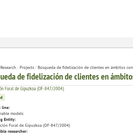
Research
/
Projects
/
Búsqueda de fidelización de clientes en ámbitos c
ueda de fidelización de clientes en ámbit
ón Foral de Gipuzkoa (OF-847/2004)
ed
 line:
nable models
g Entity:
ción Foral de Gipuzkoa (OF-847/2004)
ble researcher: